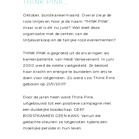
THINK PINK…
Oktober, borstkankermaand. Overal zie je de
roze lintjes en hoor je de naam ‘THINK PINK’,
maar wat is dit nu juist? Wat doet deze
organisatie met de centen van de
lintjesverkoop en de talrijke roze evenementen?
THINK PINK is gegroeid uit de ervaringen als
kankerpatiënte van Heidi Vansevenant. In juni
2000 werd de ziekte vastgesteld. Ze besloot
haar kracht en energie te bundelen om iets te
doen voor lotgenoten. Zo werd vzw Think Pink
geboren op 21/9/2007.
Door de jaren heen werd Think Pink
uitgebouwd tot een positieve campagne met
een duidelijke boodschap: GEEF
BORSTKANKER GEEN KANS. Vanuit die
gedachte steunen ze lotgenoten tijdens een
moeilijke periode in hun leven.