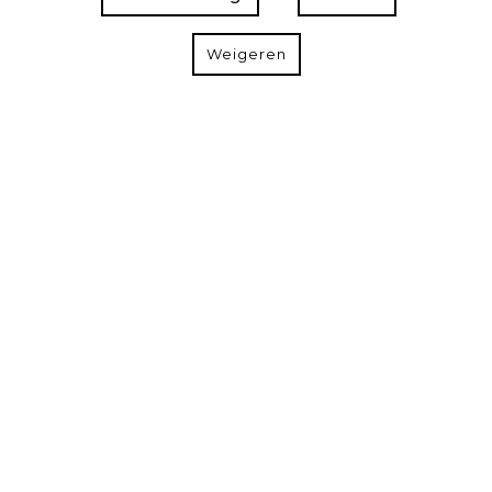
Weigeren
Contact
Doornstraat 16,
9940 Evergem
Maak een afspraak