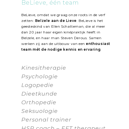
BeLieve, één team
BeLieve, omdat we graag onze roots in de verf
zetten:
Belzele aan de Lieve
. BeLieve is het
geesteskind van Ellen Schatteman, die al meer
dan 20 jaar haar eigen kinépraktijk heeft in
Belzele, en haar man Steven Derous. Samen
werken zij aan de uitbouw van een
enthousiast
team mét de nodige kennis en ervaring
.
Kinesitherapie
Psychologie
Logopedie
Dieetkunde
Orthopedie
Seksuologie
Personal trainer
HSP coach – EFT therapeut