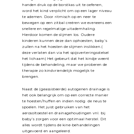
handen druk op de borstkas uit te oefenen,
word het kind verplicht om op een lager niveau
te ademen. Door ritmisch op en neer te
bewegen op een zitbal creëren we eveneens een
snellere en regelmatige uitademhaling.
Hierdoor komen de slijmen los. Oudere
kinderen kunnen deze dan ophoesten, baby’s
zullen na het hoesten de slijmen inslikken.(
deze verlaten dan via het spijsverteringsstelsel
het lichaam) Het gebeurt dat het kindje weent
tijdens de behandeling, maar we proberen de
therapie zo kindvriendelijk mogelijk te
brengen.
Naast de (geassisteerde) autogenen drainage is
het ook belangrijk om op een correcte manier
te hoesten/huffen en indien nodig de neus te
spoelen. Het juist gebruiken van het
aerosoltoestel en drainagehoudingen vnl. bij
baby’s zorgen voor een optimaal herstel. Dit
alles wordt tijdens de kine-behandelingen
uitgevoerd en aangeleerd.