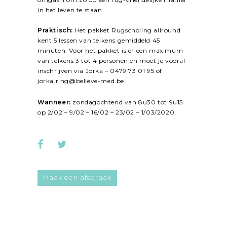
in het leven te staan.
Praktisch:
Het pakket Rugscholing allround
kent 5 lessen van telkens gemiddeld 45
minuten. Voor het pakket is er een maximum
van telkens 3 tot 4 personen en moet je vooraf
inschrijven via
Jorka
– 0479 73 01 95 of
jorka.ring@believe-med.be.
Wanneer:
zondagochtend van 8u30 tot 9u15
op 2/02 – 9/02 – 16/02 – 23/02 – 1/03/2020
Maak een afspraak