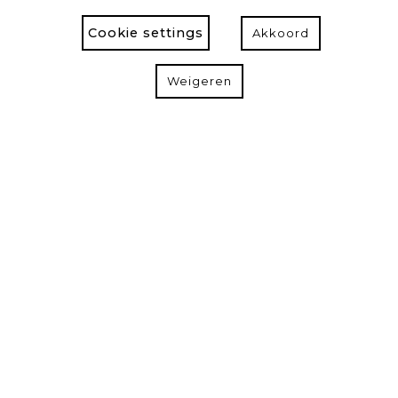
Cookie settings
Akkoord
Weigeren
Contact
Doornstraat 16,
9940 Evergem
Maak een afspraak