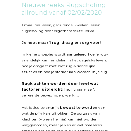
Nieuwe reeks Rugscholing
allround vanaf 02/02/2020
1 maal per week, gedurende 5 weken lessen
rugscholing door ergotherapeute
Jorka
.
Je hebt maar 1 rug, draag er zorg voor!
In kleine groepjes wordt aangeleerd hoe je rug-
vriendelijk kan handelen in het dagelijks leven,
hoe je omgaat met niet rug-vriendelijke
situaties en hoe je sterker kan worden in je rug.
Rugklachten worden door heel wat
factoren uitgelokt:
het lichaam zelf,
verkeerde bewegingen, werk, …
Het is dus belangrijk
bewust te worden
van
wat de pijn kan uitlokken. De oorzaak van
klachten (vb een hernia) kan niet worden
weggenomen, maar je kan er wel mee leren
omgaan om zo op een rug-vriendelijke manier