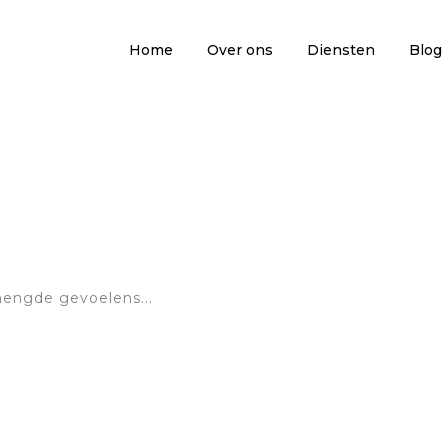
Home
Over ons
Diensten
Blog
 maten. ...
engde gevoelens...